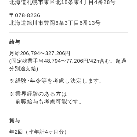
北海道札幌市東区北18条東4丁目4番28号
〒078-8236
北海道旭川市豊岡6条3丁目6番13号
給与
月給206,794〜327,206円
(固定残業手当48,794〜77,206円/42h含む。超過
分別途支給)
経験･年令等を考慮し決定します。
業界経験のある方は
前職給与も考慮可能です。
賞与
年2回（昨年計4ヶ月分）